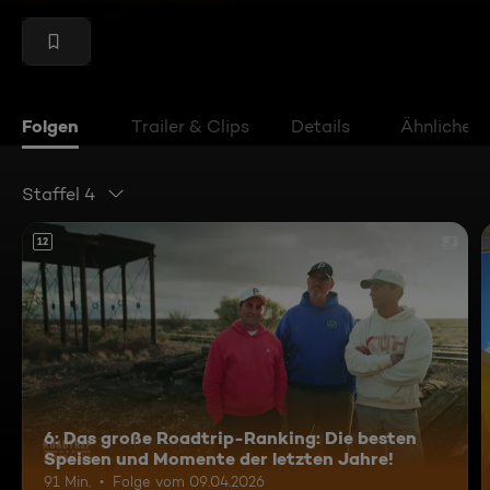
Folgen
Trailer & Clips
Details
Ähnliche V
Staffel 4
12
6: Das große Roadtrip-Ranking: Die besten
Speisen und Momente der letzten Jahre!
91 Min.
Folge vom 09.04.2026