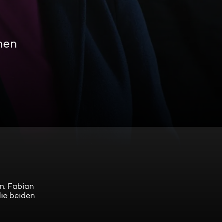
men
n. Fabian
die beiden