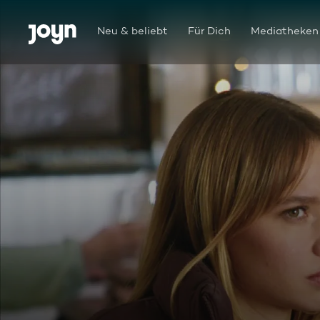
Zum Inhalt springen
Barrierefrei
Neu & beliebt
Für Dich
Mediatheken