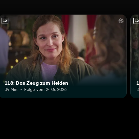
12
12
118: Das Zeug zum Helden
1
34 Min.
Folge vom 24.06.2026
3