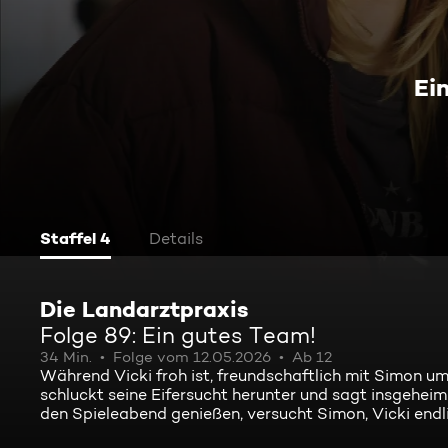
Ei
Staffel 4
Details
Die Landarztpraxis
Folge 89: Ein gutes Team!
34 Min.
Folge vom 12.05.2026
Ab 12
Während Vicki froh ist, freundschaftlich mit Simon um
schluckt seine Eifersucht herunter und sagt insgeheim
den Spieleabend genießen, versucht Simon, Vicki endli