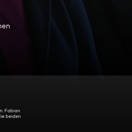
men
n. Fabian
die beiden