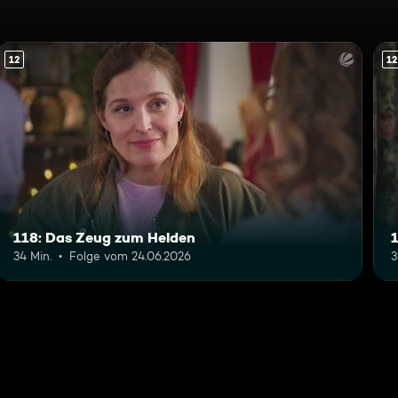
12
12
118: Das Zeug zum Helden
1
34 Min.
Folge vom 24.06.2026
3