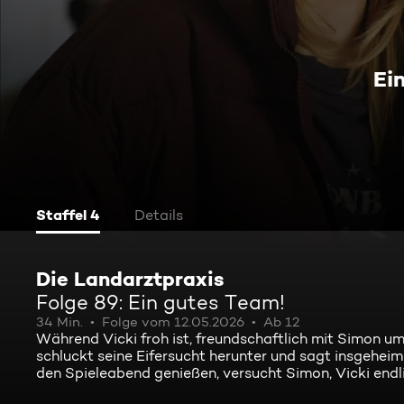
Ei
Staffel 4
Details
Die Landarztpraxis
Folge 89: Ein gutes Team!
34 Min.
Folge vom 12.05.2026
Ab 12
Während Vicki froh ist, freundschaftlich mit Simon um
schluckt seine Eifersucht herunter und sagt insgeheim
den Spieleabend genießen, versucht Simon, Vicki endli