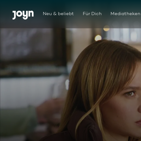
Zum Inhalt springen
Barrierefrei
Neu & beliebt
Für Dich
Mediatheken