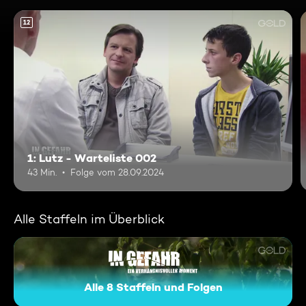
12
1: Lutz - Warteliste 002
43 Min.
Folge vom 28.09.2024
Alle Staffeln im Überblick
Alle 8 Staffeln und Folgen
In Gefahr - Ein verhängnisvo