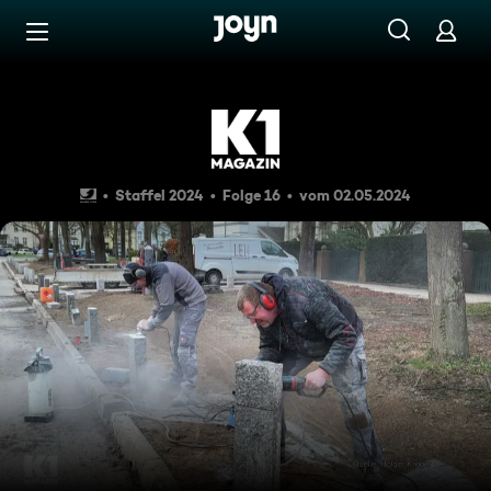
Zum Inhalt springen
Barrierefrei
Die Granit-Poller von Lübeck:
Staffel 2024
Folge 16
vom 02.05.2024