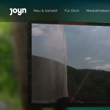
Zum Inhalt springen
Barrierefrei
Neu & beliebt
Für Dich
Mediatheken