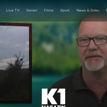
Live TV
Serien
Filme
Sport
News & Doku
Vom Geysir bis zur Wüste – e