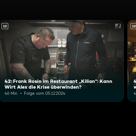
12
12
42: Frank Rosin im Restaurant „Kilian“: Kann
Wirt Alex die Krise überwinden?
46 Min.
Folge vom 05.12.2024
4