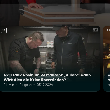
12
12
42: Frank Rosin im Restaurant „Kilian“: Kann
Wirt Alex die Krise überwinden?
46 Min.
Folge vom 05.12.2024
4