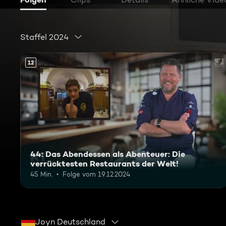
Staffel 2024
12
44: Das Abendessen als Abenteuer: Die
verrücktesten Restaurants der Welt!
45 Min.
Folge vom 19.12.2024
Joyn Deutschland