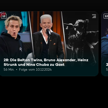
12
12
28: Die Belton Twins, Bruno Alexander, Heinz
Strunk und Nina Chuba zu Gast
56 Min.
Folge vom 10.12.2024
5