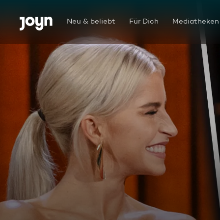
Zum Inhalt springen
Barrierefrei
Neu & beliebt
Für Dich
Mediatheken