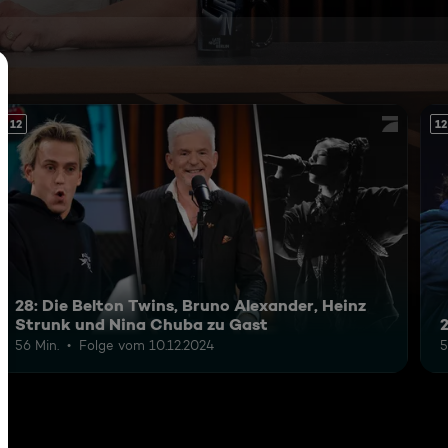
12
12
28: Die Belton Twins, Bruno Alexander, Heinz
Strunk und Nina Chuba zu Gast
56 Min.
Folge vom 10.12.2024
5