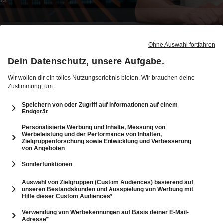
12
29: Best of Winter 2024 - mit Robbie Williams
53 Min.
Folge vom 17.12.2024