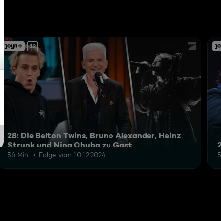
12
28: Die Belton Twins, Bruno Alexander, Heinz
Strunk und Nina Chuba zu Gast
56 Min.
Folge vom 10.12.2024
5