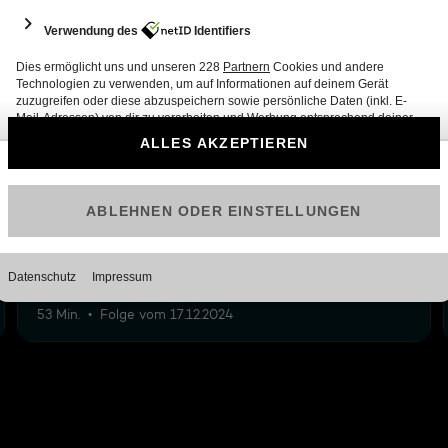
12
29: Best of Winter 2024 - mit Robbie Williams
53 Min.
Folge vom 17.12.2024