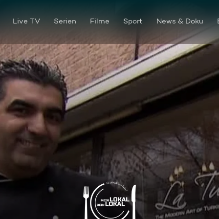
Live TV
Serien
Filme
Sport
News & Doku
"La Turka", Essen