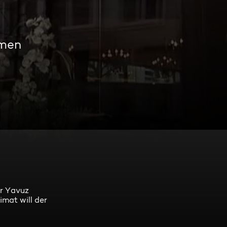
amen
er Yavuz
imat will der