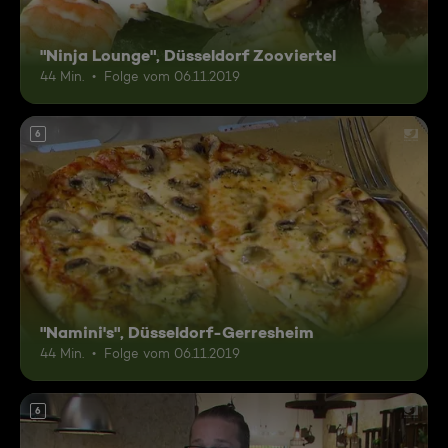
"Ninja Lounge", Düsseldorf Zooviertel
44 Min.
Folge vom 06.11.2019
6
"Namini's", Düsseldorf-Gerresheim
44 Min.
Folge vom 06.11.2019
6