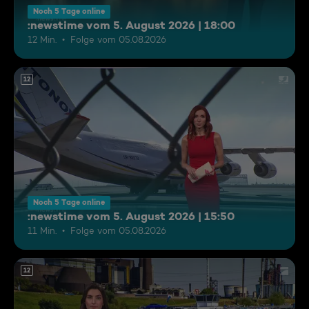
Noch 5 Tage online
:newstime vom 5. August 2026 | 18:00
12 Min.
Folge vom 05.08.2026
12
Noch 5 Tage online
:newstime vom 5. August 2026 | 15:50
11 Min.
Folge vom 05.08.2026
12