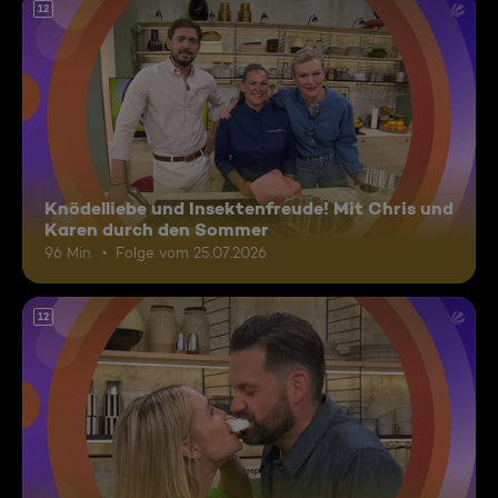
12
Knödelliebe und Insektenfreude! Mit Chris und
Karen durch den Sommer
96 Min.
Folge vom 25.07.2026
12