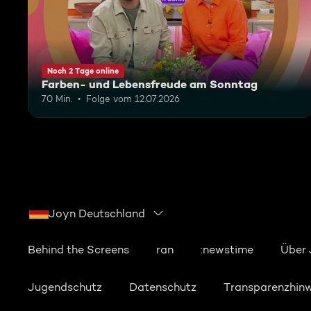
Noch 2 Tage online
Farben- und Lebensfreude am Sonntag
70 Min.
Folge vom 12.07.2026
Joyn Deutschland
Behind the Screens
ran
:newstime
Über
Jugendschutz
Datenschutz
Transparenzhin