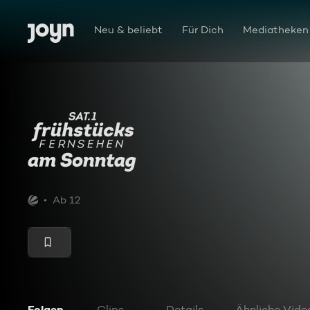
Zum Inhalt springen
Barrierefrei
Neu & beliebt
Für Dich
Mediatheken
SAT.1-Frühstücksfernsehen am Sonntag
Ab 12
Folgen
Clips
Details
Ähnliche Vide