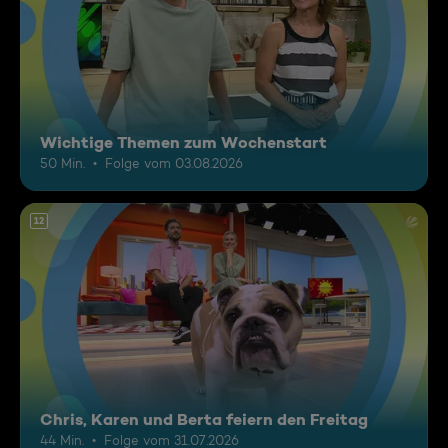
Wichtige Themen zum Wochenstart
50 Min.
Folge vom 03.08.2026
12
Chris, Karen und Berta feiern den Freitag
44 Min.
Folge vom 31.07.2026