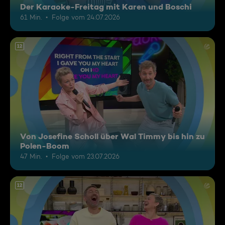
Der Karaoke-Freitag mit Karen und Boschi
61 Min.
Folge vom 24.07.2026
12
Von Josefine Scholl über Wal Timmy bis hin zu
Polen-Boom
47 Min.
Folge vom 23.07.2026
12