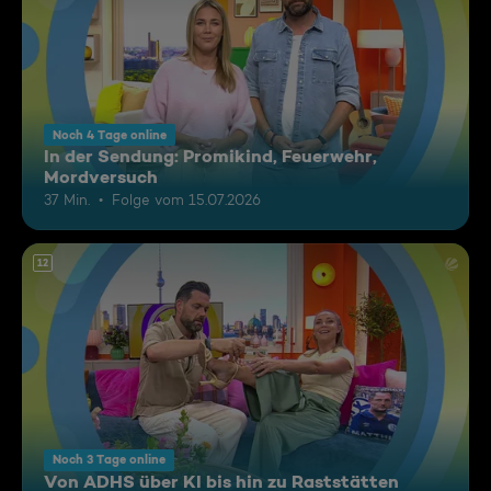
Noch 4 Tage online
In der Sendung: Promikind, Feuerwehr,
Mordversuch
37 Min.
Folge vom 15.07.2026
12
Noch 3 Tage online
Von ADHS über KI bis hin zu Raststätten