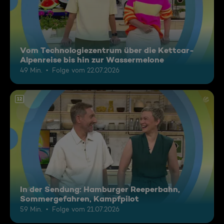
Vom Technologiezentrum über die Kettcar-
Alpenreise bis hin zur Wassermelone
49 Min.
Folge vom 22.07.2026
12
In der Sendung: Hamburger Reeperbahn,
Sommergefahren, Kampfpilot
59 Min.
Folge vom 21.07.2026