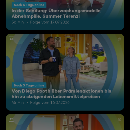
Noch 6 Tage online
In der Sendung: Überwachungsmodelle,
Abnehmpille, Summer Terenzi
56 Min.
Folge vom 17.07.2026
12
Noch 5 Tage online
Von Diego Pooth über Prämienaktionen bis
hin zu steigenden Lebensmittelpreisen
45 Min.
Folge vom 16.07.2026
12