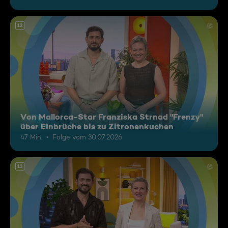
12
Von Mallorca-Star Franziska Strnad "Frenzy"
über Einbrüche bis zu Zitronenkuchen
47 Min.
Folge vom 30.07.2026
12