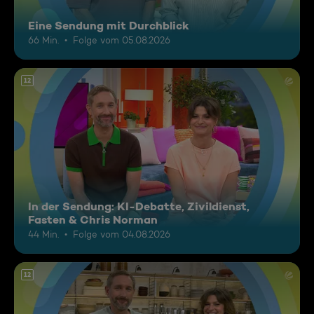
Eine Sendung mit Durchblick
66 Min.
Folge vom 05.08.2026
12
In der Sendung: KI-Debatte, Zivildienst,
Fasten & Chris Norman
44 Min.
Folge vom 04.08.2026
12