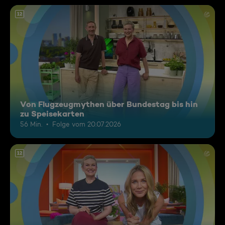
12
Von Flugzeugmythen über Bundestag bis hin
zu Speisekarten
56 Min.
Folge vom 20.07.2026
12