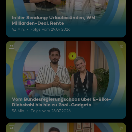
In der Sendung: Urlaubssünden, WM-
Milliarden-Deal, Rente
41 Min.
Folge vom 29.07.2026
12
Vom Bundesregierungschaos über E-Bike-
Diebstahl bis hin zu Pool-Gadgets
58 Min.
Folge vom 28.07.2026
12