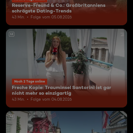
Reserve-Freund & Co.: Großbritanniens
schrägste Dating-Trends
43 Min.
Folge vom 05.08.2026
12
Noch 2 Tage online
Freche Kopie: Trauminsel Santorini ist gar
nicht mehr so einzigartig
43 Min.
Folge vom 04.08.2026
12