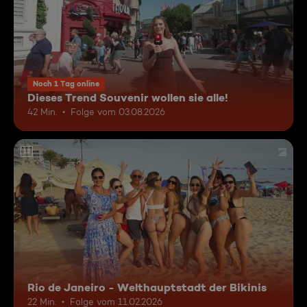
Noch 1 Tag online
Dieses Trend Souvenir wollen sie alle!
42 Min.
Folge vom 03.08.2026
12
Rio de Janeiro - Welthauptstadt der Bikinis
22 Min.
Folge vom 11.02.2026