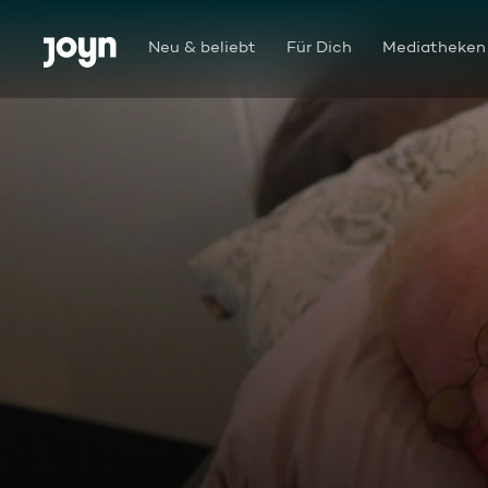
Zum Inhalt springen
Barrierefrei
Neu & beliebt
Für Dich
Mediatheken