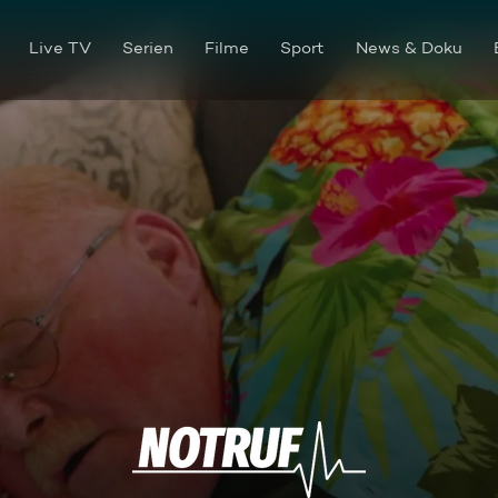
Live TV
Serien
Filme
Sport
News & Doku
Von allen guten Geistern ver