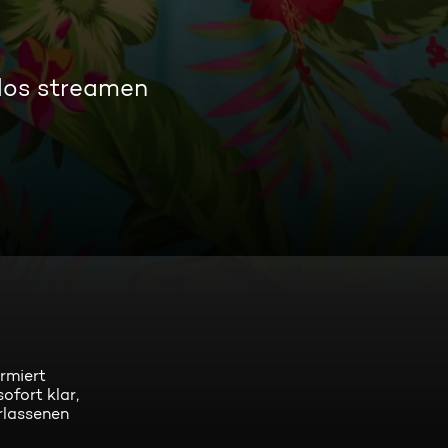
los streamen
rmiert
ofort klar,
rlassenen