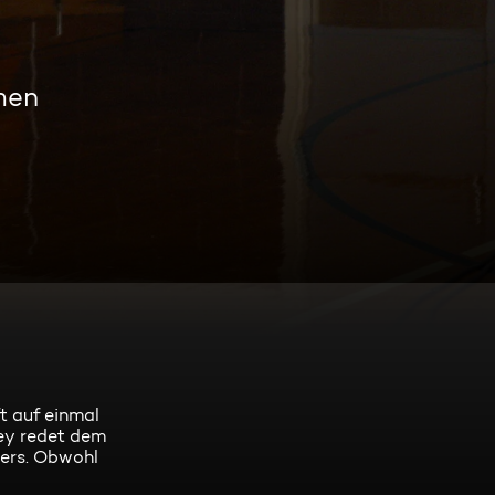
men
t auf einmal
tey redet dem
ters. Obwohl