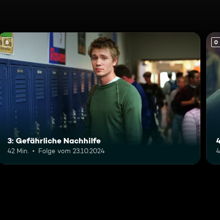
6
0
3: Gefährliche Nachhilfe
4
42 Min.
Folge vom 23.10.2024
4