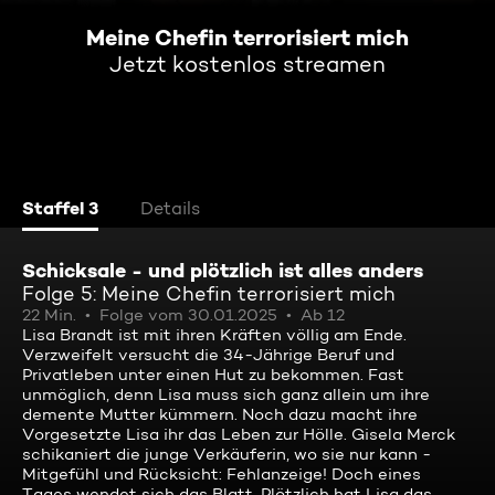
Meine Chefin terrorisiert mich
Jetzt kostenlos streamen
Staffel 3
Details
Schicksale - und plötzlich ist alles anders
Folge 5: Meine Chefin terrorisiert mich
22 Min.
Folge vom 30.01.2025
Ab 12
Lisa Brandt ist mit ihren Kräften völlig am Ende.
Verzweifelt versucht die 34-Jährige Beruf und
Privatleben unter einen Hut zu bekommen. Fast
unmöglich, denn Lisa muss sich ganz allein um ihre
demente Mutter kümmern. Noch dazu macht ihre
Vorgesetzte Lisa ihr das Leben zur Hölle. Gisela Merck
schikaniert die junge Verkäuferin, wo sie nur kann -
Mitgefühl und Rücksicht: Fehlanzeige! Doch eines
Tages wendet sich das Blatt. Plötzlich hat Lisa das