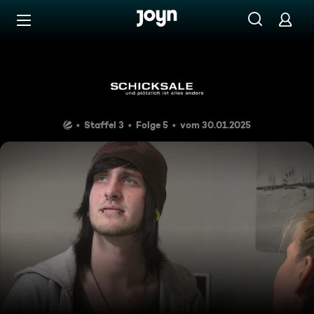
Zum Inhalt springen
Barrierefrei
Meine Chefin terrorisiert mic
Staffel 3
Folge 5
vom 30.01.2025