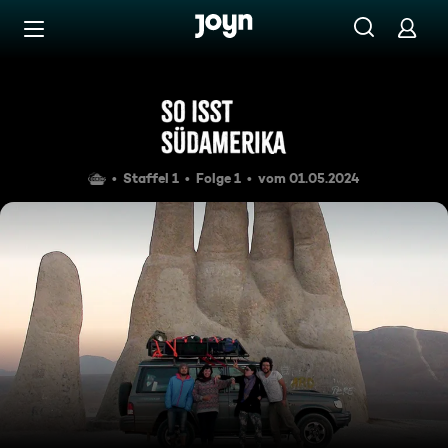
Zum Inhalt springen
Barrierefrei
Nordchile
Staffel 1
Folge 1
vom 01.05.2024