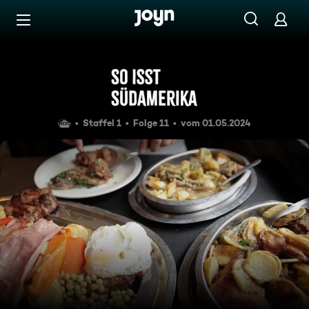
Zum Inhalt springen
Barrierefrei
Argentinien
Staffel 1
Folge 11
vom 01.05.2024