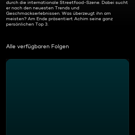
durch die internationale Streetfood-Szene. Dabei sucht
er nach den neuesten Trends und
Geschmackserlebnissen. Was überzeugt ihn am
meisten? Am Ende präsentiert Achim seine ganz
persönlichen Top 3.
Alle verfügbaren Folgen