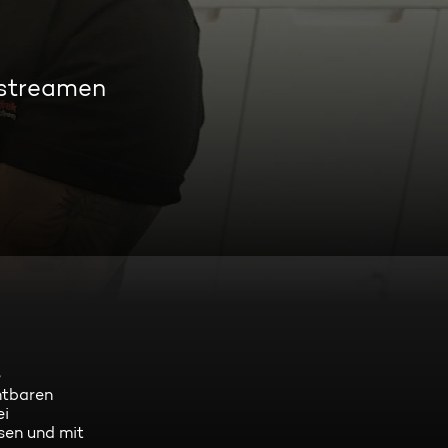
 streamen
e
htbaren
ei
sen und mit