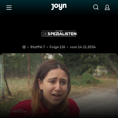
Zum Inhalt springen
Barrierefrei
Im freien Fall
Staffel 7
Folge 126
vom 14.11.2024