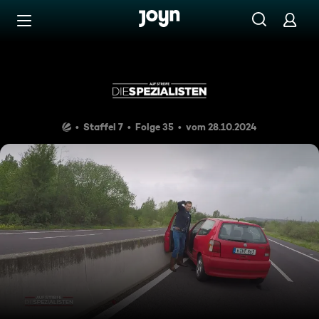
Zum Inhalt springen
Barrierefrei
An der Nase herumgeführt
Staffel 7
Folge 35
vom 28.10.2024