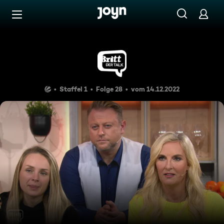
Zum Inhalt springen
Barrierefrei
ADHS - hör auf zu glotzen, ic
Staffel 1
Folge 28
vom 14.12.2022