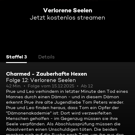
Verlorene Seelen
Jetzt kostenlos streamen
Staffel 3
Details
Charmed - Zauberhafte Hexen
Folge 12: Verlorene Seelen
42 Min.
Folge vom 15.12.2025
Ab 12
Prue und Leo verhindern in letzter Minute den Tod eines
Mannes durch einen Dämon - und in diesem Dämon
erkennt Prue ihre alte Jugendliebe Tom Peters wieder.
Prue und Leo finden heraus, dass Tom ein Opfer der
"Dämonenakademie" ist: Dort wird verzweifelten
Menschen geholfen - im Gegenzug müssen sie ihre
Seele verpfänden. Als Abschlussprüfung müssen die
Absolventen einen Unschuldigen töten. Die beiden
machen sich auf die Suche nach Tom, um ihn aus den