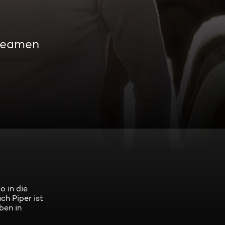
treamen
o in die
h Piper ist
ben in