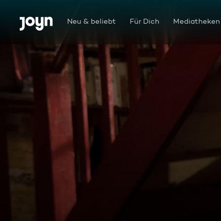
Zum Inhalt springen
Barrierefrei
Neu & beliebt
Für Dich
Mediatheken