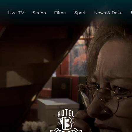
Live TV
Serien
Filme
Sport
News & Doku
Wie der Vater, so der Sohn