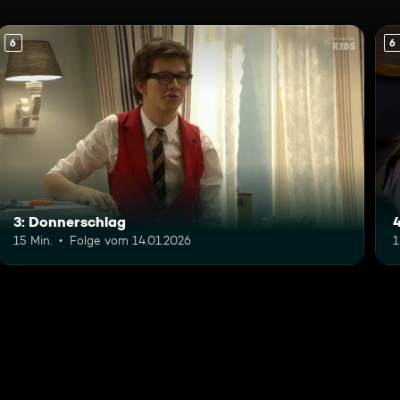
6
6
3: Donnerschlag
4
15 Min.
Folge vom 14.01.2026
1