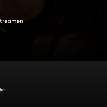
streamen
das