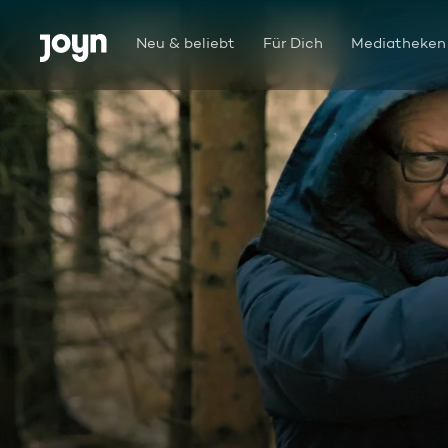
Zum Inhalt springen
Barrierefrei
Neu & beliebt
Für Dich
Mediatheken