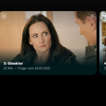
12
12
3: Glasklar
4
22 Min.
Folge vom 26.01.2022
2