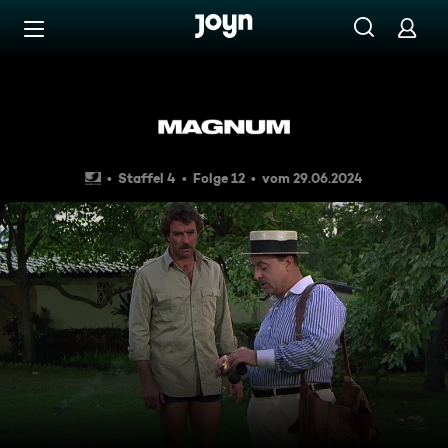
Zum Inhalt springen
Barrierefrei
Ein Fall wie von Agatha Chris
Staffel 4
Folge 12
vom 29.06.2024