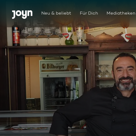
Zum Inhalt springen
Barrierefrei
Neu & beliebt
Für Dich
Mediatheken