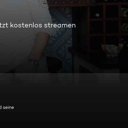
tzt kostenlos streamen
d seine