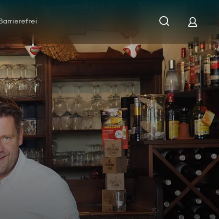
Barrierefrei
ispano" isst man spanisch