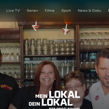
Live TV
Serien
Filme
Sport
News & Doku
Tapas, Paella und Co. - Im "H