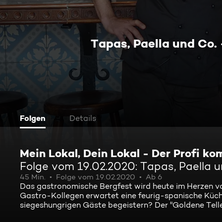
Tapas, Paella und Co.
Folgen
Details
Mein Lokal, Dein Lokal - Der Profi k
Folge vom 19.02.2020: Tapas, Paella u
45 Min.
Folge vom 19.02.2020
Ab 6
Das gastronomische Bergfest wird heute im Herzen vo
Gastro-Kollegen erwartet eine feurig-spanische Küc
siegeshungrigen Gäste begeistern? Der "Goldene Telle