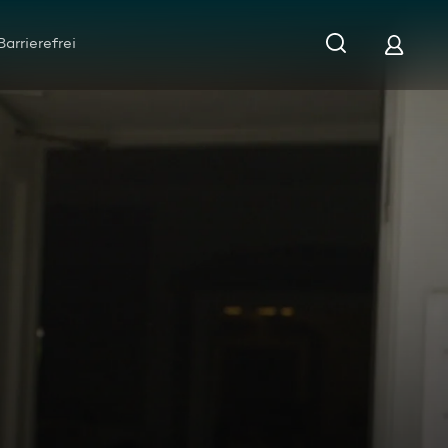
Barrierefrei
luss im Kanonenhof?