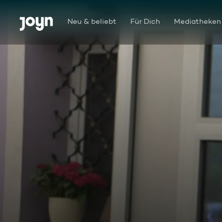
Zum Inhalt springen
Barrierefrei
Neu & beliebt
Für Dich
Mediatheken