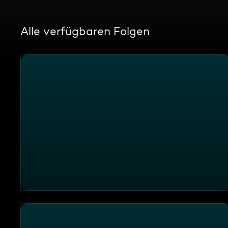
Alle verfügbaren Folgen
Kochen mit Bier im "Brauereigasthof Löwen-Post"?