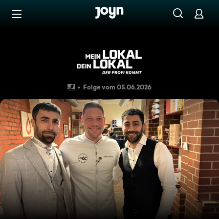
Zum Inhalt springen
Barrierefrei
Großes Finale im "Ristorante B
Folge vom 05.06.2026