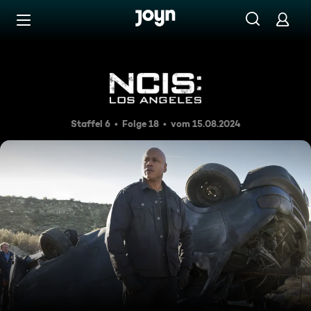
Zum Inhalt springen
Barrierefrei
Die rollende Bombe
Staffel 6
Folge 18
vom 15.08.2024