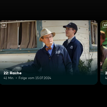
12
12
22: Rache
2
41 Min.
Folge vom 15.07.2024
4