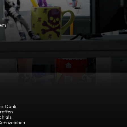
en
en. Dank
reffen
ch als
-Kennzeichen