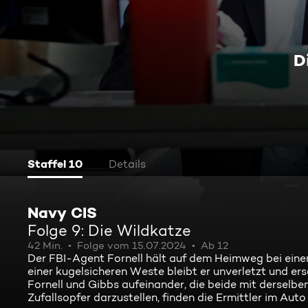
D
Staffel 10
Details
Navy CIS
Folge 9: Die Wildkatze
42 Min.
Folge vom 15.07.2024
Ab 12
Der FBI-Agent Fornell hält auf dem Heimweg bei ein
einer kugelsicheren Weste bleibt er unverletzt und er
Fornell und Gibbs aufeinander, die beide mit derselbe
Zufallsopfer darzustellen, finden die Ermittler im Aut