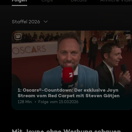
Staffel 2026
12
1: Oscars®-Countdown: Der exklusive Joyn
Stream vom Red Carpet mit Steven Gätjen
128 Min.
Folge vom 15.03.2026
Mit Joyn+ ohne Werbung schauen