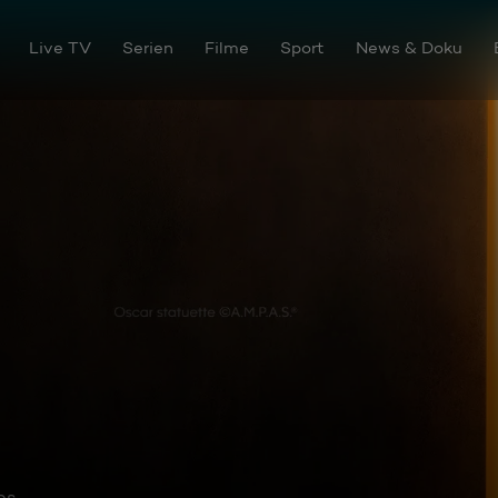
Live TV
Serien
Filme
Sport
News & Doku
os