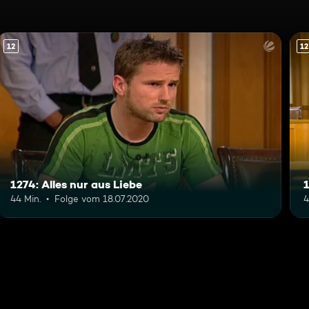
12
12
1274: Alles nur aus Liebe
1
44 Min.
Folge vom 18.07.2020
4