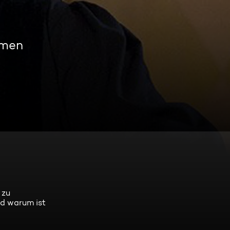
amen
 zu
nd warum ist