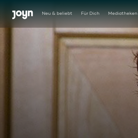
Zum Inhalt springen
Barrierefrei
Neu & beliebt
Für Dich
Mediatheken