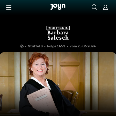
Zum Inhalt springen
Barrierefrei
Leiche im Kofferraum
Staffel 8
Folge 1453
vom 25.06.2024