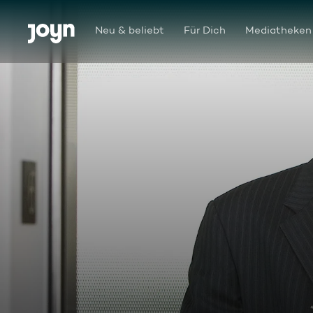
Zum Inhalt springen
Barrierefrei
Neu & beliebt
Für Dich
Mediatheken