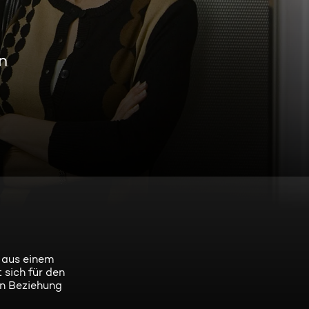
n
 aus einem
 sich für den
en Beziehung