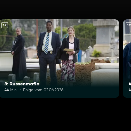
12
12
3: Russenmafia
44 Min.
Folge vom 02.06.2026
4