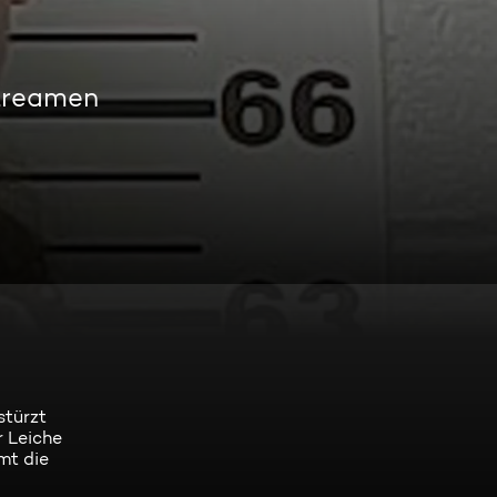
treamen
stürzt
r Leiche
mt die