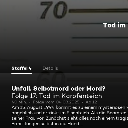
Tod im
Staffel 4
Details
Unfall, Selbstmord oder Mord?
Folge 17: Tod im Karpfenteich
40 Min.
Folge vom 04.03.2025
Ab 12
Am 15. August 1994 kommt es zu einem mysteriösen Vo
angeblich und ertrinkt im Fischteich. Als die Beamten 
seiner Frau vor. Zunächst sieht alles nach einem trag
Ermittlungen selbst in die Hand ...