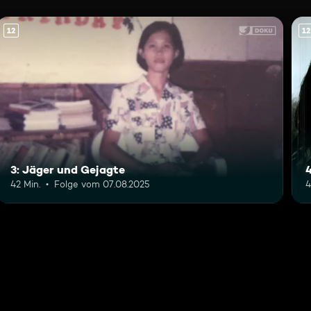
12
12
3: Jäger und Gejagte
42 Min.
Folge vom 07.08.2025
4