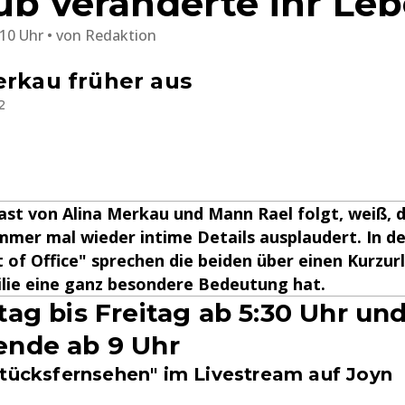
aub veränderte ihr Le
:10 Uhr
von
Redaktion
erkau früher aus
2
st von Alina Merkau und Mann Rael folgt, weiß, d
mer mal wieder intime Details ausplaudert. In d
 of Office" sprechen die beiden über einen Kurzurl
ilie eine ganz besondere Bedeutung hat.
ag bis Freitag ab 5:30 Uhr un
nde ab 9 Uhr
stücksfernsehen" im Livestream auf Joyn