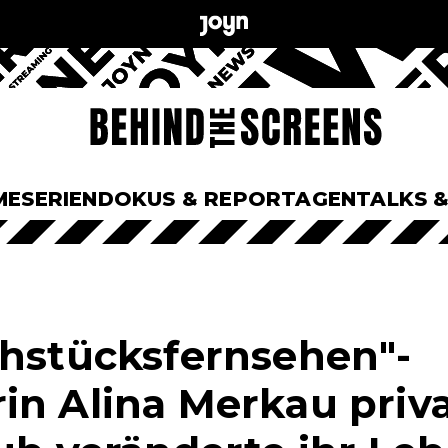
ME
SERIEN
DOKUS & REPORTAGEN
TALKS 
ühstücksfernsehen"-
in Alina Merkau priva