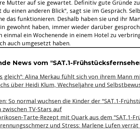
re Mutter auf sie gewartet. Definitiv gute Gründe z
 du einen anderen Blick", sagt sie im Gespräch. Selb
e das funktionieren. Deshalb haben sie und ihr Mann
rlin gewohnt haben, immer wieder darüber gesproch
ch einmal ein Wochenende in einem Hotel zu verbring
lich auch umgesetzt haben.
se & Informationen zum Inhalt
de News vom "SAT.1-Frühstücksfernsehe
t's gleich": Alina Merkau fühlt sich von ihrem Mann 
ichs über Heidi Klum, Wechseljahre und Selbstbewus
en: So normal wuchsen die Kinder der "SAT.1-Frühst
 zwischen TV-Stars auf
prikosen-Tarte-Rezept mit Quark aus dem "SAT.1-Fr
Trennungsschmerz und Stress: Marlene Lufen verrät 