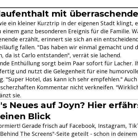
laufenthalt mit überraschend
e ein kleiner Kurztrip in der eigenen Stadt klingt, 
u einem ganz besonderen Ereignis für die Familie. W
ende erzählt, erinnert sie sich an ein entscheidend
eiläufig fallen. "Das haben wir einmal gemacht und d
h, da ist Carlo entstanden", verrät sie lachend.
nde Enthüllung sorgt beim Paar sofort für Lacher. I
fertig und nutzt die Gelegenheit für eine humorvoll
. "Super Hotel, das kann ich sehr empfehlen." Auch 
 scherzhaften Kommentar nicht verkneifen. "Wirklic
änzt sie.
's Neues auf Joyn? Hier erfähr
 einen Blick
formiert! Gerade frisch auf Facebook, Instagram, Ti
Behind The Screens"-Seite geteilt - schon in deinem 