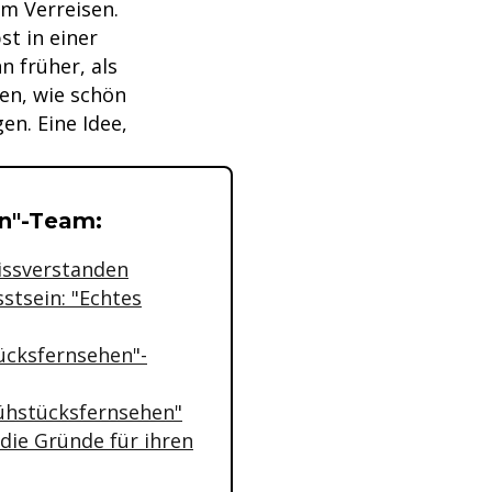
um Verreisen.
st in einer
 früher, als
en, wie schön
en. Eine Idee,
n"-Team:
missverstanden
stsein: "Echtes
ücksfernsehen"-
ühstücksfernsehen"
die Gründe für ihren