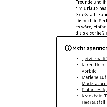
Freunde und ih
"Im Urlaub hast
Großstadt könn
sie noch in Be
es wäre, einfa
die sie schließ
Wichtige Hinwei
Mehr spannen
"Jetzt knall
Karen Heinr
Vorbild"
Marlene Luf
Moderatorin
Einfaches A
Krankheit, 
Haarausfall