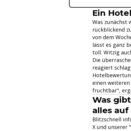
Ein Hote
Was zunächst wi
rückblickend z
von dem Wochen
lässt es ganz b
toll. Witzig auc
Die überrasche
reagiert schlag
Hotelbewertung
einen weiteren
fruchtbar", erg
Was gibt
alles auf
Blitzschnell in
X und unserer "