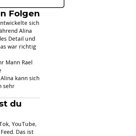
en Folgen
entwickelte sich
ährend Alina
es Detail und
as war richtig
hr Mann Rael
e
Alina kann sich
h sehr
st du
kTok, YouTube,
Feed. Das ist