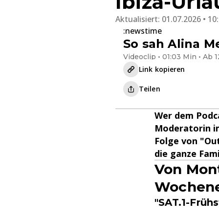
Ibiza-Url
Aktualisiert:
01.07.2026 • 10
:newstime
So sah Alina M
Videoclip • 01:03 Min • Ab 1
Link kopieren
Teilen
Wer dem Podca
Moderatorin im
Folge von "Out
die ganze Fam
Von Mont
Wochene
"SAT.1-Früh