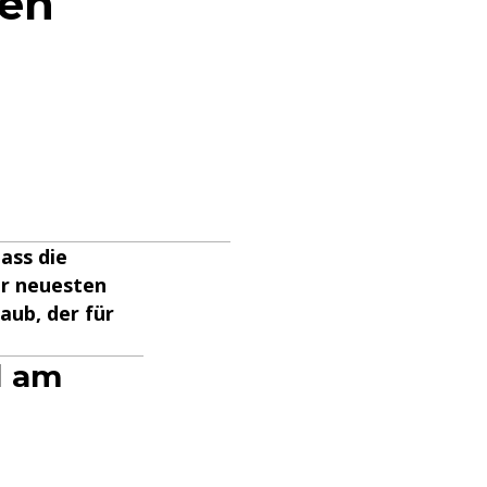
ben
ass die
er neuesten
aub, der für
d am