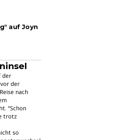
g" auf Joyn
eninsel
 der
 vor der
 Reise nach
nem
ht. "Schon
e trotz
icht so