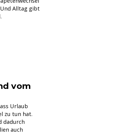
 Tapetenwechsel
 Und Alltag gibt
.
nd vom
dass Urlaub
l zu tun hat.
d dadurch
lien auch