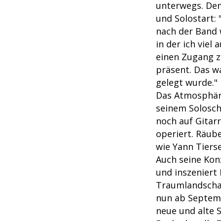
unterwegs. Dem
und Solostart: 
nach der Band w
in der ich vie
einen Zugang z
präsent. Das wa
gelegt wurde."
Das Atmosphäri
seinem Solosch
noch auf Gitar
operiert. Räub
wie Yann Tierse
Auch seine Kon
und inszeniert 
Traumlandschaf
nun ab Septemb
neue und alte 