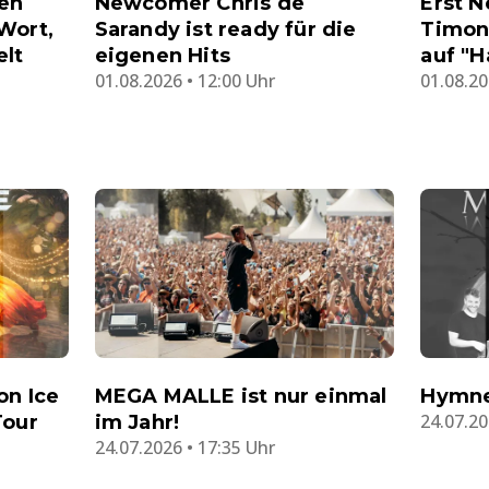
hen
Newcomer Chris de
Erst N
Wort,
Sarandy ist ready für die
Timon
elt
eigenen Hits
auf "H
01.08.2026 • 12:00 Uhr
01.08.20
on Ice
MEGA MALLE ist nur einmal
Hymne
24.07.20
Tour
im Jahr!
24.07.2026 • 17:35 Uhr