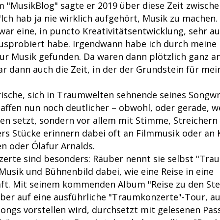
 "MusikBlog" sagte er 2019 über diese Zeit zwisch
"Ich hab ja nie wirklich aufgehört, Musik zu machen. 
ar eine, in puncto Kreativitätsentwicklung, sehr au
l ausprobiert habe. Irgendwann habe ich durch meine
ur Musik gefunden. Da waren dann plötzlich ganz an
r dann auch die Zeit, in der der Grundstein für mei
sche, sich in Traumwelten sehnende seines Songwri
affen nun noch deutlicher – obwohl, oder gerade, w
ren setzt, sondern vor allem mit Stimme, Streichern
ers Stücke erinnern dabei oft an Filmmusik oder a
n oder Ólafur Arnalds.
zerte sind besonders: Räuber nennt sie selbst "Tr
Musik und Bühnenbild dabei, wie eine Reise in eine
t. Mit seinem kommenden Album "Reise zu den Ste
er auf eine ausführliche "Traumkonzerte"-Tour, au
Songs vorstellen wird, durchsetzt mit gelesenen Pa