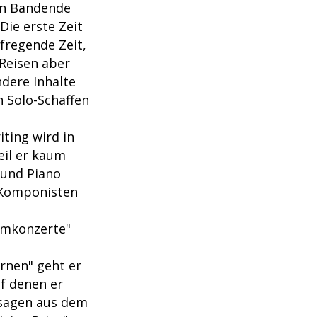
en Bandende
Die erste Zeit
fregende Zeit,
 Reisen aber
dere Inhalte
n Solo-Schaffen
ting wird in
eil er kaum
 und Piano
n Komponisten
aumkonzerte"
rnen" geht er
f denen er
ssagen aus dem