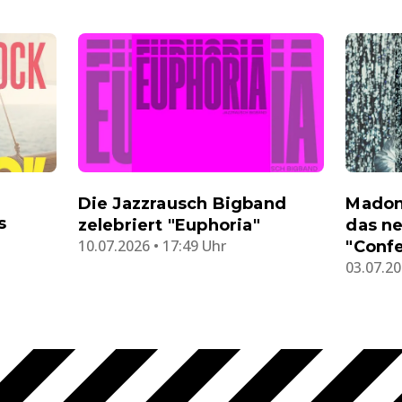
Die Jazzrausch Bigband
Madon
s
zelebriert "Euphoria"
das n
10.07.2026 • 17:49 Uhr
"Confe
03.07.20