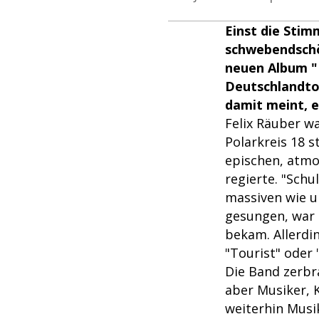
Einst die Stim
schwebendschö
neuen Album "R
Deutschlandto
damit meint, e
Felix Räuber w
Polarkreis 18 s
epischen, atmo
regierte. "Schu
massiven wie un
gesungen, war 
bekam. Allerdi
"Tourist" oder
Die Band zerbr
aber Musiker, 
weiterhin Musi