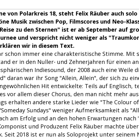
me von Polarkreis 18, steht Felix Räuber auch solo
ne Musik zwischen Pop, Filmscores und Neo-Klass
eise zu den Sternen" ist er ab September auf gr
urnee und verspricht nicht weniger als "Traumkon
rklären wir in diesem Text.
ar schon immer eine charakteristische Stimme. Mit 
tand er in den Nuller- und Zehnerjahren für einen a
sphärischen Indiesound, der 2008 auch eine Weile d
ld" daran war ihr Song "Allein, Allein", der sich zu e
gewöhnlichen Hit entwickelte: Teils auf Englisch, t
es vor allem dieser Chorus, den man nicht mehr au
ngs erhalten andere starke Lieder wie "The Colour o
 "Someday Sundays" weniger Aufmerksamkeit als "Alle
ach am Erfolg und an den hohen Erwartungen nach "Al
Komponist und Produzent Felix Räuber machte über 
k. Seit 2018 ist er nun als Soloprojekt unter seine