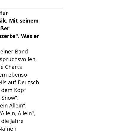
 für
ik. Mit seinem
oßer
zerte". Was er
seiner Band
nspruchsvollen,
ie Charts
inem ebenso
eils auf Deutsch
s dem Kopf
f Snow",
in Allein".
lein, Allein",
die Jahre
m Namen