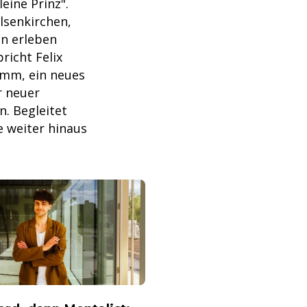
eine Prinz".
lsenkirchen,
en erleben
richt Felix
amm, ein neues
r neuer
. Begleitet
e weiter hinaus