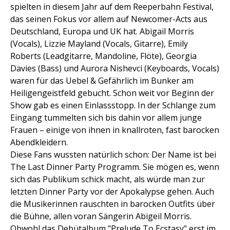
spielten in diesem Jahr auf dem Reeperbahn Festival,
das seinen Fokus vor allem auf Newcomer-Acts aus
Deutschland, Europa und UK hat. Abigail Morris
(Vocals), Lizzie Mayland (Vocals, Gitarre), Emily
Roberts (Leadgitarre, Mandoline, Flöte), Georgia
Davies (Bass) und Aurora Nishevci (Keyboards, Vocals)
waren für das Uebel & Gefährlich im Bunker am
Heiligengeistfeld gebucht. Schon weit vor Beginn der
Show gab es einen Einlassstopp. In der Schlange zum
Eingang tummelten sich bis dahin vor allem junge
Frauen – einige von ihnen in knallroten, fast barocken
Abendkleidern.
Diese Fans wussten natürlich schon: Der Name ist bei
The Last Dinner Party Programm. Sie mögen es, wenn
sich das Publikum schick macht, als würde man zur
letzten Dinner Party vor der Apokalypse gehen. Auch
die Musikerinnen rauschten in barocken Outfits über
die Bühne, allen voran Sängerin Abigeil Morris.
Obwohl das Debütalbum "Prelude To Ecstasy" erst im