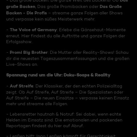
Das
- Das große Backen: Die ganze Welt des Backens! Ob
große Backen
Das Große
, Das große Promibacken oder
Backen - Die Profis
– streame ganze Folgen aller Shows
und verpasse kein süßes Meisterwerk mehr.
The Voice of Germany
-
: Erlebe die Gänsehaut-Momente
erneut. Hier findest du alle Auftritte und ganze Folgen der
Erfolgsshow.
Promi Big Brother
-
: Die Mutter aller Reality-Shows! Schau
dir die neuesten Tageszusammenfassungen und die großen
Live-Shows an.
Spannung rund um die Uhr: Doku-Soaps & Reality
Auf Streife
-
: Der Klassiker, der den echten Polizeialltag
zeigt. Ob Auf Streife, Auf Streife – Die Spezialisten oder
Auf Streife – Die neuen Einsätze – verpasse keinen Einsatz
mehr und streame alle Folgen.
- Lebensretter hautnah & Notruf: Sei dabei, wenn echte
Helden im Einsatz sind. Die emotionalen und packenden
Reportagen findest du hier auf Abruf.
- Lenßen hilft: Ingo Lenßen kämpft für Gerechtigkeit.