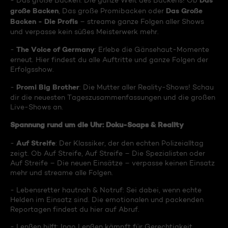
Das
- Das große Backen: Die ganze Welt des Backens! Ob
große Backen
Das Große
, Das große Promibacken oder
Backen - Die Profis
– streame ganze Folgen aller Shows
und verpasse kein süßes Meisterwerk mehr.
The Voice of Germany
-
: Erlebe die Gänsehaut-Momente
erneut. Hier findest du alle Auftritte und ganze Folgen der
Erfolgsshow.
Promi Big Brother
-
: Die Mutter aller Reality-Shows! Schau
dir die neuesten Tageszusammenfassungen und die großen
Live-Shows an.
Spannung rund um die Uhr: Doku-Soaps & Reality
Auf Streife
-
: Der Klassiker, der den echten Polizeialltag
zeigt. Ob Auf Streife, Auf Streife – Die Spezialisten oder
Auf Streife – Die neuen Einsätze – verpasse keinen Einsatz
mehr und streame alle Folgen.
- Lebensretter hautnah & Notruf: Sei dabei, wenn echte
Helden im Einsatz sind. Die emotionalen und packenden
Reportagen findest du hier auf Abruf.
- Lenßen hilft: Ingo Lenßen kämpft für Gerechtigkeit.