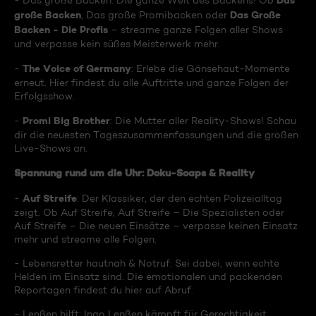
Das
- Das große Backen: Die ganze Welt des Backens! Ob
große Backen
Das Große
, Das große Promibacken oder
Backen - Die Profis
– streame ganze Folgen aller Shows
und verpasse kein süßes Meisterwerk mehr.
The Voice of Germany
-
: Erlebe die Gänsehaut-Momente
erneut. Hier findest du alle Auftritte und ganze Folgen der
Erfolgsshow.
Promi Big Brother
-
: Die Mutter aller Reality-Shows! Schau
dir die neuesten Tageszusammenfassungen und die großen
Live-Shows an.
Spannung rund um die Uhr: Doku-Soaps & Reality
Auf Streife
-
: Der Klassiker, der den echten Polizeialltag
zeigt. Ob Auf Streife, Auf Streife – Die Spezialisten oder
Auf Streife – Die neuen Einsätze – verpasse keinen Einsatz
mehr und streame alle Folgen.
- Lebensretter hautnah & Notruf: Sei dabei, wenn echte
Helden im Einsatz sind. Die emotionalen und packenden
Reportagen findest du hier auf Abruf.
- Lenßen hilft: Ingo Lenßen kämpft für Gerechtigkeit.