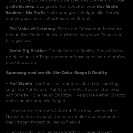
Das
- Das große Backen: Die ganze Welt des Backens! Ob
große Backen
Das Große
, Das große Promibacken oder
Backen - Die Profis
– streame ganze Folgen aller Shows
und verpasse kein süßes Meisterwerk mehr.
The Voice of Germany
-
: Erlebe die Gänsehaut-Momente
erneut. Hier findest du alle Auftritte und ganze Folgen der
Erfolgsshow.
Promi Big Brother
-
: Die Mutter aller Reality-Shows! Schau
dir die neuesten Tageszusammenfassungen und die großen
Live-Shows an.
Spannung rund um die Uhr: Doku-Soaps & Reality
Auf Streife
-
: Der Klassiker, der den echten Polizeialltag
zeigt. Ob Auf Streife, Auf Streife – Die Spezialisten oder
Auf Streife – Die neuen Einsätze – verpasse keinen Einsatz
mehr und streame alle Folgen.
- Lebensretter hautnah & Notruf: Sei dabei, wenn echte
Helden im Einsatz sind. Die emotionalen und packenden
Reportagen findest du hier auf Abruf.
- Lenßen hilft: Ingo Lenßen kämpft für Gerechtigkeit.