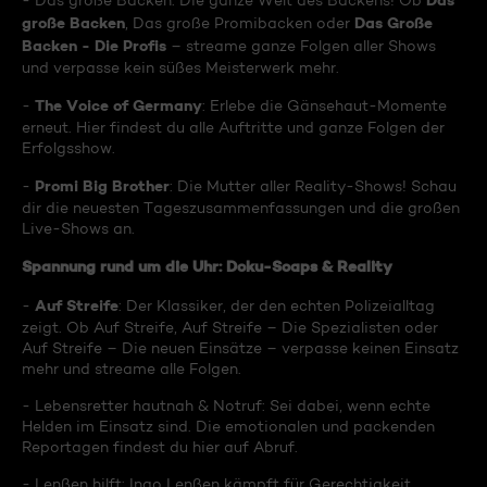
Das
- Das große Backen: Die ganze Welt des Backens! Ob
große Backen
Das Große
, Das große Promibacken oder
Backen - Die Profis
– streame ganze Folgen aller Shows
und verpasse kein süßes Meisterwerk mehr.
The Voice of Germany
-
: Erlebe die Gänsehaut-Momente
erneut. Hier findest du alle Auftritte und ganze Folgen der
Erfolgsshow.
Promi Big Brother
-
: Die Mutter aller Reality-Shows! Schau
dir die neuesten Tageszusammenfassungen und die großen
Live-Shows an.
Spannung rund um die Uhr: Doku-Soaps & Reality
Auf Streife
-
: Der Klassiker, der den echten Polizeialltag
zeigt. Ob Auf Streife, Auf Streife – Die Spezialisten oder
Auf Streife – Die neuen Einsätze – verpasse keinen Einsatz
mehr und streame alle Folgen.
- Lebensretter hautnah & Notruf: Sei dabei, wenn echte
Helden im Einsatz sind. Die emotionalen und packenden
Reportagen findest du hier auf Abruf.
- Lenßen hilft: Ingo Lenßen kämpft für Gerechtigkeit.