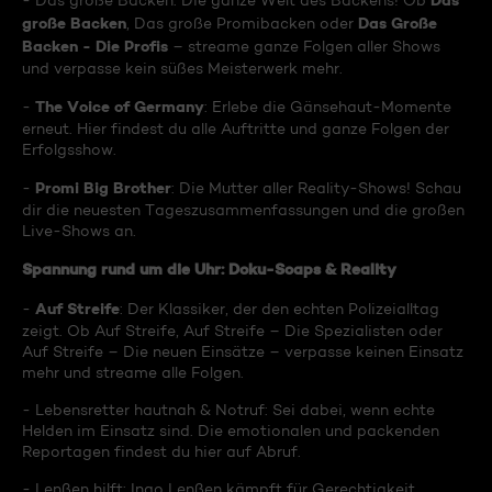
Das
- Das große Backen: Die ganze Welt des Backens! Ob
große Backen
Das Große
, Das große Promibacken oder
Backen - Die Profis
– streame ganze Folgen aller Shows
und verpasse kein süßes Meisterwerk mehr.
The Voice of Germany
-
: Erlebe die Gänsehaut-Momente
erneut. Hier findest du alle Auftritte und ganze Folgen der
Erfolgsshow.
Promi Big Brother
-
: Die Mutter aller Reality-Shows! Schau
dir die neuesten Tageszusammenfassungen und die großen
Live-Shows an.
Spannung rund um die Uhr: Doku-Soaps & Reality
Auf Streife
-
: Der Klassiker, der den echten Polizeialltag
zeigt. Ob Auf Streife, Auf Streife – Die Spezialisten oder
Auf Streife – Die neuen Einsätze – verpasse keinen Einsatz
mehr und streame alle Folgen.
- Lebensretter hautnah & Notruf: Sei dabei, wenn echte
Helden im Einsatz sind. Die emotionalen und packenden
Reportagen findest du hier auf Abruf.
- Lenßen hilft: Ingo Lenßen kämpft für Gerechtigkeit.